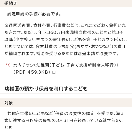
手続き
認定申請の手続が必要です。
※通園送迎費、食材料費、行事費などは、これまでどおり負担いた
だきます。ただし、年収360万円未満相当世帯のこどもと第3子
以降（小学校3年生までの最年長のこどもを第1子とカウント）のこ
どもについては、食材料費のうち副食(おかず・おやつなど)の費用
が補助されます。補助を受けるためには別途申請が必要です。
案内チラシ（幼稚園（子ども・子育て支援新制度未移行））
（PDF 459.3KB）
幼稚園の預かり保育を利用するこども
対象
共働き世帯のこどもなど「保育の必要性の認定」を受けた、満3
歳に達する日以後の最初の3月31日を経過している就学前のこ
ども