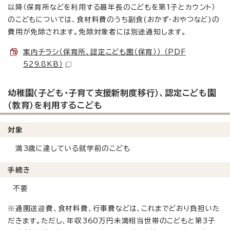
以降（保育所などを利用する最年長のこどもを第1子とカウント）
のこどもについては、食材料費のうち副食(おかず・おやつなど)の
費用が免除されます。免除対象者には別途通知します。
案内チラシ（保育所、認定こども園（保育）） （PDF
529.8KB）
幼稚園（子ども・子育て支援新制度移行）、認定こども園
（教育）を利用するこども
対象
満3歳に達している就学前のこども
手続き
不要
※通園送迎費、食材料費、行事費などは、これまでどおり負担いた
だきます。ただし、年収360万円未満相当世帯のこどもと第3子