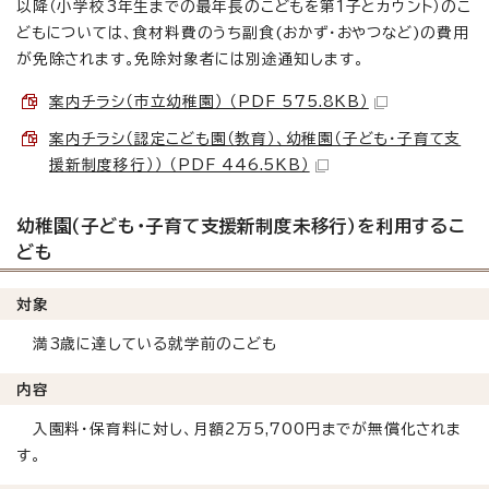
以降（小学校3年生までの最年長のこどもを第1子とカウント）のこ
どもについては、食材料費のうち副食(おかず・おやつなど)の費用
が免除されます。免除対象者には別途通知します。
案内チラシ（市立幼稚園） （PDF 575.8KB）
案内チラシ（認定こども園（教育）、幼稚園（子ども・子育て支
援新制度移行）） （PDF 446.5KB）
幼稚園（子ども・子育て支援新制度未移行）を利用するこ
ども
対象
満3歳に達している就学前のこども
内容
入園料・保育料に対し、月額2万5,700円までが無償化されま
す。