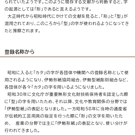
られていたようです。このように現存する文献から判断すると、字
の起源としては「形」であると言えるようです。
大正時代から昭和時代にかけての文献を見ると、「形」と「型」が
混用されており、このころから「型」の字が使われるようになってき
たと推察されます。
登録名称から
昭和に入ると「カタ」の字が各団体や機関への登録名称として使
用されるようになり、伊勢形紙協同組合、伊勢型紙彫刻組合など、
各団体が各々「カタ」の字を用いるようになりました。
昭和30年に文化庁が重要無形文化財技術保持者を認定した際
に「型」の字を用いたため、それ以降、文化や教育関係の分野では
「伊勢型紙」の表記となりました。一方昭和58年に当時の通産省
が伝統的工芸用具の指定を行った際に「形」の文字を用いたた
め、 産業の分野では主に「伊勢形紙」の表記となり、使い分けが
行われてきました。