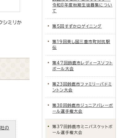
令和8年度秋期生徒募集につい
て
クシミリか
第5回すずかロゲイニング
第19回美し国三重市町対抗駅
伝
第47回鈴鹿市レディースソフト
ボール大会
第23回鈴鹿市ファミリーバドミ
ントン大会
第38回鈴鹿市ジュニアバレーボ
ール選手権大会
第37回鈴鹿市ミニバスケットボ
ズ社の
ール選手権大会