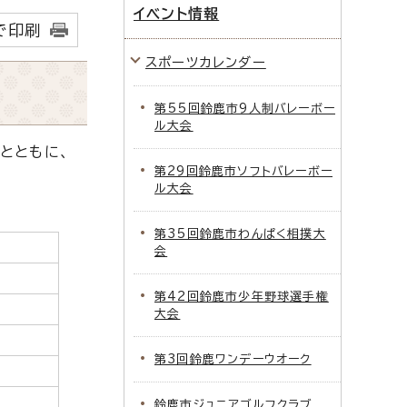
イベント情報
で印刷
スポーツカレンダー
第55回鈴鹿市9人制バレーボー
ル大会
とともに、
第29回鈴鹿市ソフトバレーボー
ル大会
第35回鈴鹿市わんぱく相撲大
会
第42回鈴鹿市少年野球選手権
大会
第3回鈴鹿ワンデーウオーク
鈴鹿市ジュニアゴルフクラブ