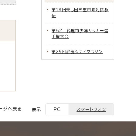
第18回美し国三重市町対抗駅
伝
第52回鈴鹿市少年サッカー選
手権大会
第29回鈴鹿シティマラソン
ージへ戻る
表示
PC
スマートフォン