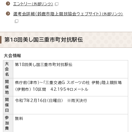
エントリー
（外部リンク）
選考会詳細（鈴鹿市陸上競技協会ウェブサイト）
（外部リンク）
第18回美し国三重市町対抗駅伝
大会情報
大
第18回美し国三重市町対抗駅伝
会
名
開
県庁前（津市）～「三重交通G スポーツの杜 伊勢」陸上競技場
催
（伊勢市） 10区間 42.195キロメートル
地
開
令和7年2月16日（日曜日） ※雨天決行
催
日
参
無料
加
費