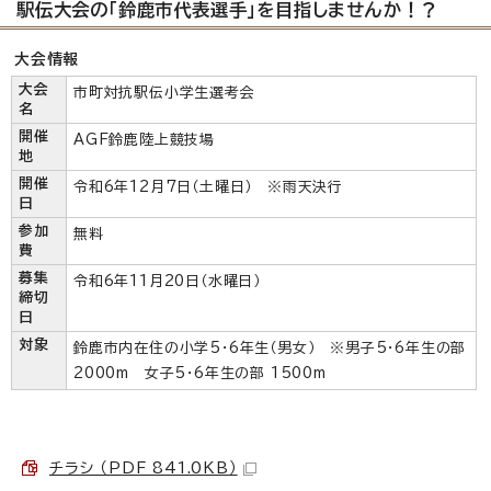
駅伝大会の「鈴鹿市代表選手」を目指しませんか！？
大会情報
大会
市町対抗駅伝小学生選考会
名
開催
AGF鈴鹿陸上競技場
地
開催
令和6年12月7日（土曜日） ※雨天決行
日
参加
無料
費
募集
令和6年11月20日（水曜日）
締切
日
対象
鈴鹿市内在住の小学5・6年生（男女） ※男子5・6年生の部
2000m 女子5・6年生の部 1500m
チラシ （PDF 841.0KB）