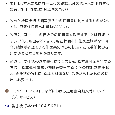
委任状（本人または同一世帯の親族以外の代理人が申請する
場合。原則、原本3か月以内のもの）
※公的機関発行の顔写真入りの証明書に該当するものがない
方は、戸籍住民課へお尋ねください。
※原則、同一世帯の親族分の証明書を取得することは可能で
す。ただし、転出などにより、現在鈴鹿市に住民登録がない場
合、続柄が確認できる住民票の写しの提示または委任状の提
出が必要となる場合があります。
※原則、委任状の原本還付はできません。原本還付を希望する
方は、「原本還付請求の権限を委任する」旨を記載した委任状
と、委任状の写しに「原本と相違ない」旨を記載したものの提
出も必要です。
コンビニエンスストアなどにおける証明書自動交付（コンビニ
交付サービス）
委任状 （Word 184.5KB）