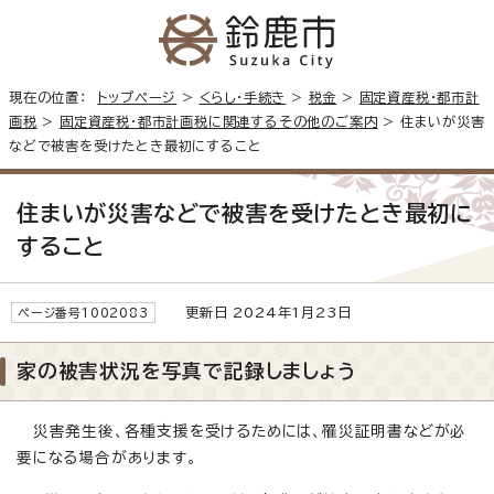
現在の位置：
トップページ
>
くらし・手続き
>
税金
>
固定資産税・都市計
画税
>
固定資産税・都市計画税に関連するその他のご案内
> 住まいが災害
などで被害を受けたとき最初にすること
住まいが災害などで被害を受けたとき最初に
すること
更新日 2024年1月23日
ページ番号1002083
家の被害状況を写真で記録しましょう
災害発生後、各種支援を受けるためには、罹災証明書などが必
要になる場合があります。