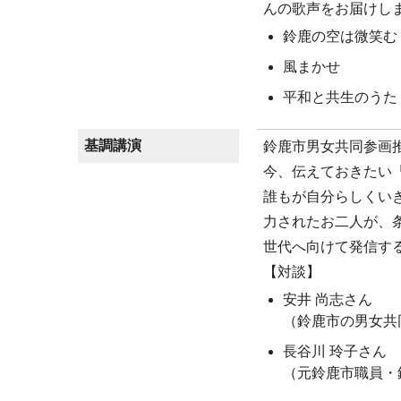
んの歌声をお届けし
鈴鹿の空は微笑む
風まかせ
平和と共生のうた
基調講演
鈴鹿市男女共同参画推
今、伝えておきたい
誰もが自分らしくい
力されたお二人が、
世代へ向けて発信す
【対談】
安井 尚志さん
（鈴鹿市の男女共
長谷川 玲子さん
（元鈴鹿市職員・