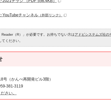
21チラシ （PDF 556.4KB）
YouTubeチャンネル
（外部リンク）
 Reader（R）」が必要です。お持ちでない方は
アドビシステムズ社の
してください。
せ
番18号（かんべ再開発ビル3階）
-381-3119
ください。