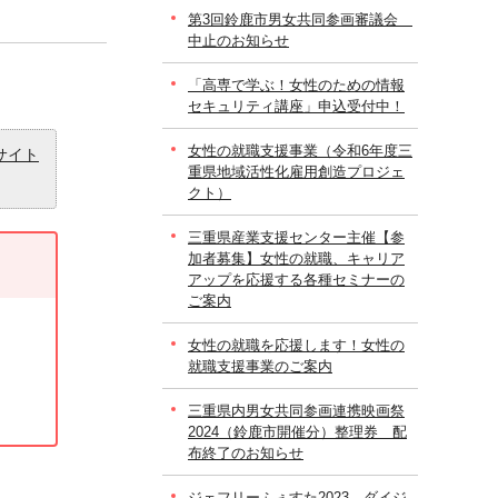
第3回鈴鹿市男女共同参画審議会
中止のお知らせ
「高専で学ぶ！女性のための情報
セキュリティ講座」申込受付中！
女性の就職支援事業（令和6年度三
サイト
重県地域活性化雇用創造プロジェ
クト）
三重県産業支援センター主催【参
加者募集】女性の就職、キャリア
アップを応援する各種セミナーの
ご案内
女性の就職を応援します！女性の
就職支援事業のご案内
三重県内男女共同参画連携映画祭
2024（鈴鹿市開催分）整理券 配
布終了のお知らせ
ジェフリーふぇすた2023 ダイジ