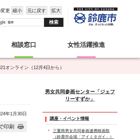
の変更
縮小
元に戻す
拡大
相談窓口
女性活躍推進
021オンライン（12月4日から）
男女共同参画センター「ジェフ
リーすずか」
24年1月30日
講座・イベント情報
で印刷
三重県男女共同参画連携映画祭
（鈴鹿市会場「アイミタガイ」）