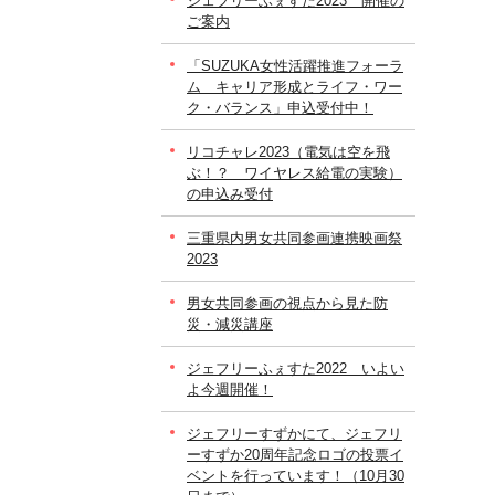
ジェフリーふぇすた2023 開催の
ご案内
「SUZUKA女性活躍推進フォーラ
ム キャリア形成とライフ・ワー
ク・バランス」申込受付中！
リコチャレ2023（電気は空を飛
ぶ！？ ワイヤレス給電の実験）
の申込み受付
三重県内男女共同参画連携映画祭
2023
男女共同参画の視点から見た防
災・減災講座
ジェフリーふぇすた2022 いよい
よ今週開催！
ジェフリーすずかにて、ジェフリ
ーすずか20周年記念ロゴの投票イ
ベントを行っています！（10月30