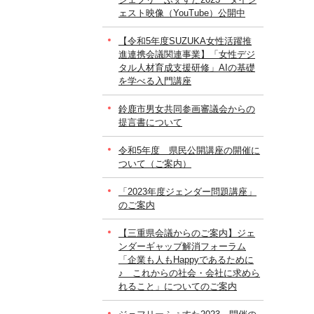
ェスト映像（YouTube）公開中
【令和5年度SUZUKA女性活躍推
進連携会議関連事業】「女性デジ
タル人材育成支援研修」AIの基礎
を学べる入門講座
鈴鹿市男女共同参画審議会からの
提言書について
令和5年度 県民公開講座の開催に
ついて（ご案内）
「2023年度ジェンダー問題講座」
のご案内
【三重県会議からのご案内】ジェ
ンダーギャップ解消フォーラム
「企業も人もHappyであるために
♪ これからの社会・会社に求めら
れること」についてのご案内