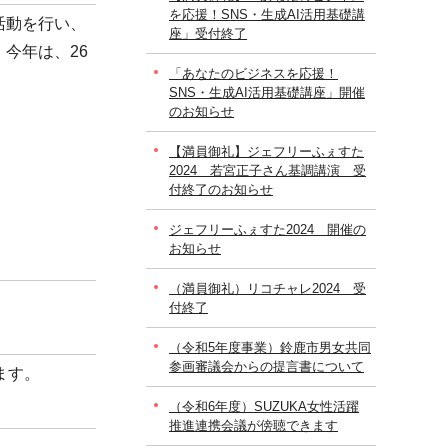
を応援！SNS・生成AI活用基礎講
活動を行い、
座」受付終了
今年は、26
「あなたのビジネスを応援！
SNS・生成AI活用基礎講座」開催
のお知らせ
【満員御礼】ジェフリーふぇすた
2024 若宮正子さん基調講演 受
付終了のお知らせ
ジェフリーふぇすた2024 開催の
お知らせ
（満員御礼）リコチャレ2024 受
付終了
（令和5年度事業）鈴鹿市男女共同
参画審議会からの提言書について
ます。
（令和6年度）SUZUKA女性活躍
推進連携会議が傍聴できます