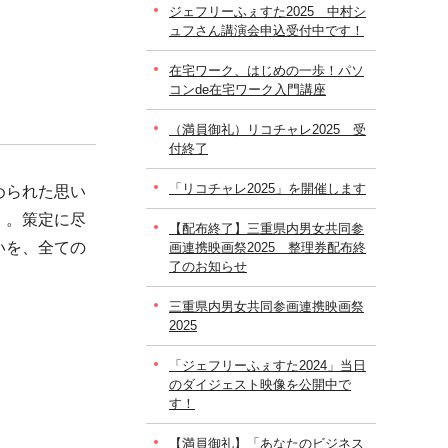
ジェフリーふぇすた2025 中村シ
ュフさん講演会申込受付中です！
在宅ワーク、はじめの一歩！パソ
コンde在宅ワーク入門講座
（満員御礼）リコチャレ2025 受
付終了
「リコチャレ2025」を開催します
められた思い
」。策定に尽
【配布終了】三重県内男女共同参
いを、全ての
画連携映画祭2025 整理券配布終
了のお知らせ
三重県内男女共同参画連携映画祭
2025
「ジェフリーふぇすた2024」当日
のダイジェスト映像を公開中で
す！
【満員御礼】「あなたのビジネス