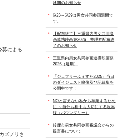
延期のお知らせ
6/23～6/29は男女共同参画週間で
す。
【配布終了】三重県内男女共同参
画連携映画祭2026 整理券配布終
了のお知らせ
公募による
三重県内男女共同参画連携映画祭
2026（延期）
「ジェフリーふぇすた2025」当日
のダイジェスト映像及び記録集を
公開中です！
NOと言えない私から卒業するため
に ～自分も相手も大切にする境界
線（バウンダリー）
鈴鹿市男女共同参画審議会からの
提言書について
井カズノリさ