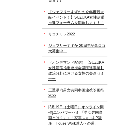
日まで）
【ジェフリーすずかの今年度最大
級イベント！】SUZUKA女性活躍
推進フォーラムを開催します！！
リコチャレ2022
ジェフリーすずか 20周年記念ロゴ
大募集中！
（オンデマンド配信）【SUZUKA
女性活躍推進連携会議関連事業】
政治分野における女性の参画セミ
ナー
三重県内男女共同参画連携映画祭
2022
[3月19日（土曜日）オンライン開
催]エンパワーゼミ 「男女共同参
画とは？」＋「家事スキルUP講
座 House Work達人への道」