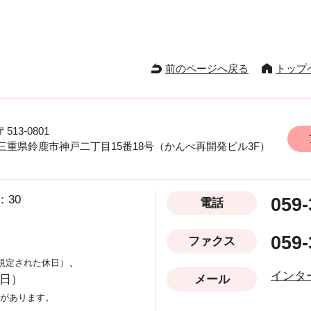
前のページへ戻る
トップ
〒513-0801
三重県鈴鹿市神戸二丁目15番18号
（かんべ再開発ビル3F）
：30
059-
電話
059-
ファクス
、
規定された休日）
インタ
3日）
メール
があります。