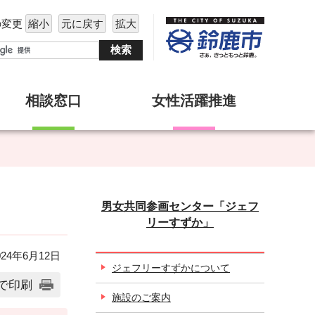
の変更
縮小
元に戻す
拡大
相談窓口
女性活躍推進
男女共同参画センター「ジェフ
リーすずか」
24年6月12日
ジェフリーすずかについて
で印刷
施設のご案内