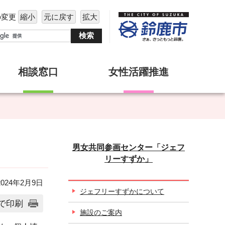
の変更
縮小
元に戻す
拡大
相談窓口
女性活躍推進
男女共同参画センター「ジェフ
リーすずか」
24年2月9日
ジェフリーすずかについて
で印刷
施設のご案内