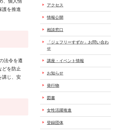
め、個人情
アクセス
保護を推進
情報公開
相談窓口
「ジェフリーすずか」お問い合わ
せ
の法令を遵
講座・イベント情報
などを防止
お知らせ
を講じ、安
発行物
図書
女性活躍推進
登録団体