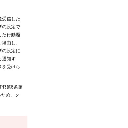
送受信した
ザの設定で
した行動履
を経由し、
ザの設定に
ら通知す
スを受けら
R第6条第
るため、ク