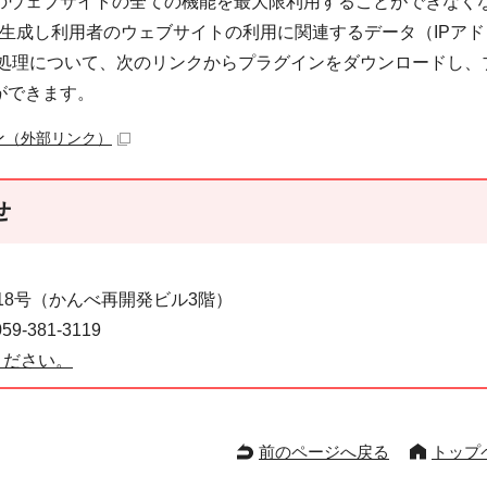
のウェブサイトの全ての機能を最大限利用することができなく
ticsが生成し利用者のウェブサイトの利用に関連するデータ（IPア
ータ処理について、次のリンクからプラグインをダウンロードし、
ができます。
ン
（外部リンク）
せ
番18号（かんべ再開発ビル3階）
-381-3119
ください。
前のページへ戻る
トップ