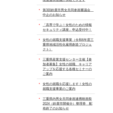
第3回鈴鹿市男女共同参画審議会
中止のお知らせ
「高専で学ぶ！女性のための情報
セキュリティ講座」申込受付中！
女性の就職支援事業（令和6年度三
重県地域活性化雇用創造プロジェ
クト）
三重県産業支援センター主催【参
加者募集】女性の就職、キャリア
アップを応援する各種セミナーの
ご案内
女性の就職を応援します！女性の
就職支援事業のご案内
三重県内男女共同参画連携映画祭
2024（鈴鹿市開催分）整理券 配
布終了のお知らせ