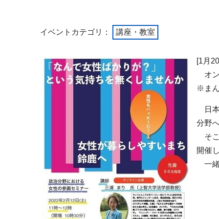
イベントカテゴリ：
講座・教室
[1月
オン
※ま
日本
分野
そこ
開催
一緒