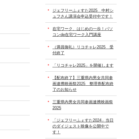
ジェフリーふぇすた2025 中村シ
ュフさん講演会申込受付中です！
在宅ワーク、はじめの一歩！パソ
コンde在宅ワーク入門講座
（満員御礼）リコチャレ2025 受
付終了
「リコチャレ2025」を開催します
【配布終了】三重県内男女共同参
画連携映画祭2025 整理券配布終
了のお知らせ
三重県内男女共同参画連携映画祭
2025
「ジェフリーふぇすた2024」当日
のダイジェスト映像を公開中で
す！