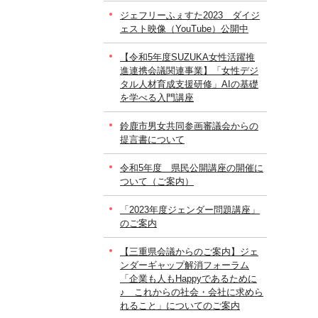
ジェフリーふぇすた2023 ダイジ
ェスト映像（YouTube）公開中
【令和5年度SUZUKA女性活躍推
進連携会議関連事業】「女性デジ
タル人材育成支援研修」AIの基礎
を学べる入門講座
鈴鹿市男女共同参画審議会からの
提言書について
令和5年度 県民公開講座の開催に
ついて（ご案内）
「2023年度ジェンダー問題講座」
のご案内
【三重県会議からのご案内】ジェ
ンダーギャップ解消フォーラム
「企業も人もHappyであるために
♪ これからの社会・会社に求めら
れること」についてのご案内