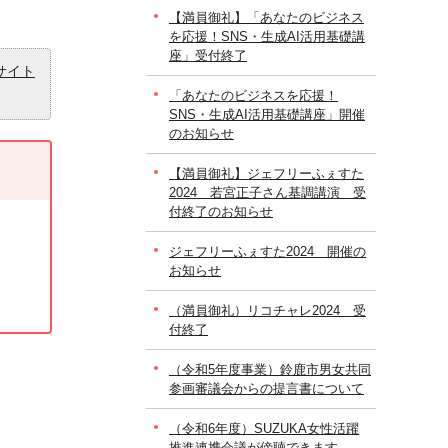
【満員御礼】「あなたのビジネス
を応援！SNS・生成AI活用基礎講
座」受付終了
サイト
「あなたのビジネスを応援！
SNS・生成AI活用基礎講座」開催
のお知らせ
【満員御礼】ジェフリーふぇすた
2024 若宮正子さん基調講演 受
付終了のお知らせ
ジェフリーふぇすた2024 開催の
お知らせ
（満員御礼）リコチャレ2024 受
付終了
（令和5年度事業）鈴鹿市男女共同
参画審議会からの提言書について
（令和6年度）SUZUKA女性活躍
推進連携会議が傍聴できます