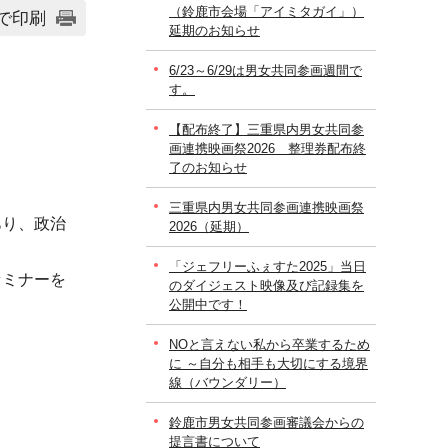
（鈴鹿市会場「アイミタガイ」）
で印刷
延期のお知らせ
6/23～6/29は男女共同参画週間で
す。
【配布終了】三重県内男女共同参
画連携映画祭2026 整理券配布終
了のお知らせ
三重県内男女共同参画連携映画祭
あり、政治
2026（延期）
「ジェフリーふぇすた2025」当日
セミナーを
のダイジェスト映像及び記録集を
公開中です！
。
NOと言えない私から卒業するため
に ～自分も相手も大切にする境界
線（バウンダリー）
鈴鹿市男女共同参画審議会からの
提言書について