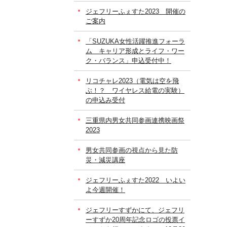
ジェフリーふぇすた2023 開催の
ご案内
「SUZUKA女性活躍推進フォーラ
ム キャリア形成とライフ・ワー
ク・バランス」申込受付中！
リコチャレ2023（電気は空を飛
ぶ！？ ワイヤレス給電の実験）
の申込み受付
三重県内男女共同参画連携映画祭
2023
男女共同参画の視点から見た防
災・減災講座
ジェフリーふぇすた2022 いよい
よ今週開催！
ジェフリーすずかにて、ジェフリ
ーすずか20周年記念ロゴの投票イ