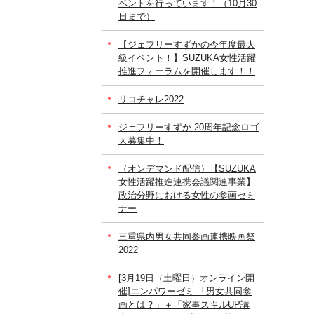
ベントを行っています！（10月30
日まで）
【ジェフリーすずかの今年度最大
級イベント！】SUZUKA女性活躍
推進フォーラムを開催します！！
リコチャレ2022
ジェフリーすずか 20周年記念ロゴ
大募集中！
（オンデマンド配信）【SUZUKA
女性活躍推進連携会議関連事業】
政治分野における女性の参画セミ
ナー
三重県内男女共同参画連携映画祭
2022
[3月19日（土曜日）オンライン開
催]エンパワーゼミ 「男女共同参
画とは？」＋「家事スキルUP講