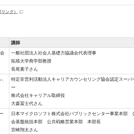
部リンク）
講師
社会
一般社団法人社会人基礎力協議会代表理事
拓殖大学商学部教授
長尾素子さん
ル、
特定非営利活動法人キャリアカウンセリング協会認定スーパ
ー
株式会社キャリアル取締役
大森冨士代さん
ー
日本マイクロソフト株式会社パブリックセンター事業本部 
会基盤統括本部 公共戦略営業本部 本部長
宮崎翔太さん