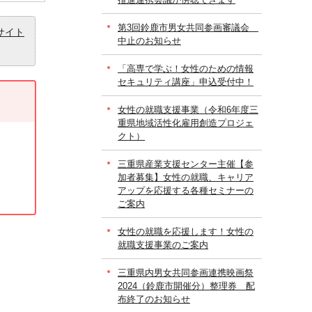
第3回鈴鹿市男女共同参画審議会
サイト
中止のお知らせ
「高専で学ぶ！女性のための情報
セキュリティ講座」申込受付中！
女性の就職支援事業（令和6年度三
重県地域活性化雇用創造プロジェ
クト）
三重県産業支援センター主催【参
加者募集】女性の就職、キャリア
アップを応援する各種セミナーの
ご案内
女性の就職を応援します！女性の
就職支援事業のご案内
三重県内男女共同参画連携映画祭
2024（鈴鹿市開催分）整理券 配
布終了のお知らせ