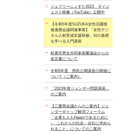
ジェフリーふぇすた2023 ダイジ
ェスト映像（YouTube）公開中
【令和5年度SUZUKA女性活躍推
進連携会議関連事業】「女性デジ
タル人材育成支援研修」AIの基礎
を学べる入門講座
鈴鹿市男女共同参画審議会からの
提言書について
令和5年度 県民公開講座の開催に
ついて（ご案内）
「2023年度ジェンダー問題講座」
のご案内
【三重県会議からのご案内】ジェ
ンダーギャップ解消フォーラム
「企業も人もHappyであるために
♪ これからの社会・会社に求めら
れること」についてのご案内