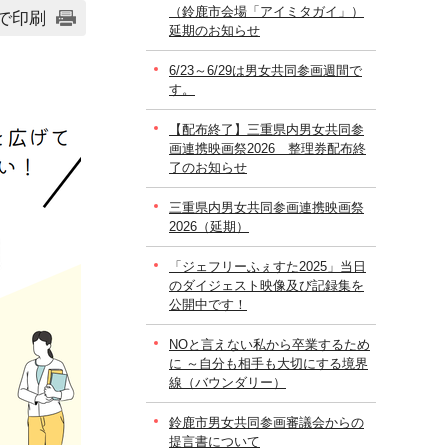
（鈴鹿市会場「アイミタガイ」）
で印刷
延期のお知らせ
6/23～6/29は男女共同参画週間で
す。
【配布終了】三重県内男女共同参
画連携映画祭2026 整理券配布終
了のお知らせ
三重県内男女共同参画連携映画祭
2026（延期）
「ジェフリーふぇすた2025」当日
のダイジェスト映像及び記録集を
公開中です！
NOと言えない私から卒業するため
に ～自分も相手も大切にする境界
線（バウンダリー）
鈴鹿市男女共同参画審議会からの
提言書について