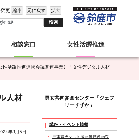
の変更
縮小
元に戻す
拡大
相談窓口
女性活躍推進
KA女性活躍推進連携会議関連事業】「女性デジタル人材
ル人材
男女共同参画センター「ジェフ
リーすずか」
講座・イベント情報
24年3月5日
三重県男女共同参画連携映画祭