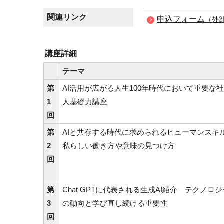
関連リンク
申込フォーム
（外
講座詳細
テーマ
第
AI活用が広がる人生100年時代において重要な
1
人基礎力講座
回
第
AIと共存する時代に求められるヒューマンスキ
2
私らしい働き方や意味の見つけ方
回
第
Chat GPTに代表される生成AI紹介 テクノロジ
3
の動向と学び直し続ける重要性
回