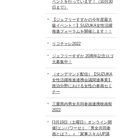
ベントを行っています！（10月30
日まで）
【ジェフリーすずかの今年度最大
級イベント！】SUZUKA女性活躍
推進フォーラムを開催します！！
リコチャレ2022
ジェフリーすずか 20周年記念ロゴ
大募集中！
（オンデマンド配信）【SUZUKA
女性活躍推進連携会議関連事業】
政治分野における女性の参画セミ
ナー
三重県内男女共同参画連携映画祭
2022
[3月19日（土曜日）オンライン開
催]エンパワーゼミ 「男女共同参
画とは？」＋「家事スキルUP講