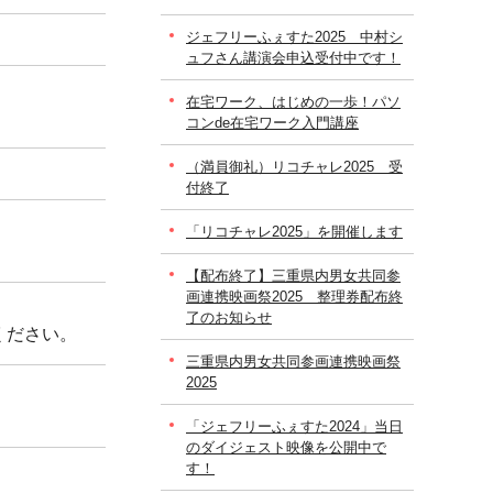
ジェフリーふぇすた2025 中村シ
ュフさん講演会申込受付中です！
在宅ワーク、はじめの一歩！パソ
コンde在宅ワーク入門講座
（満員御礼）リコチャレ2025 受
付終了
「リコチャレ2025」を開催します
【配布終了】三重県内男女共同参
画連携映画祭2025 整理券配布終
了のお知らせ
ください。
三重県内男女共同参画連携映画祭
2025
。
「ジェフリーふぇすた2024」当日
のダイジェスト映像を公開中で
す！