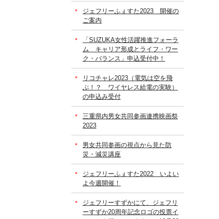
ジェフリーふぇすた2023 開催の
ご案内
「SUZUKA女性活躍推進フォーラ
ム キャリア形成とライフ・ワー
ク・バランス」申込受付中！
リコチャレ2023（電気は空を飛
ぶ！？ ワイヤレス給電の実験）
の申込み受付
三重県内男女共同参画連携映画祭
2023
男女共同参画の視点から見た防
災・減災講座
ジェフリーふぇすた2022 いよい
よ今週開催！
ジェフリーすずかにて、ジェフリ
ーすずか20周年記念ロゴの投票イ