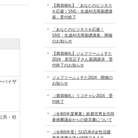
【満員御礼】「あなたのビジネス
を応援！SNS・生成AI活用基礎講
座」受付終了
「あなたのビジネスを応援！
SNS・生成AI活用基礎講座」開催
のお知らせ
【満員御礼】ジェフリーふぇすた
2024 若宮正子さん基調講演 受
付終了のお知らせ
ジェフリーふぇすた2024 開催の
ーバイザ
お知らせ
（満員御礼）リコチャレ2024 受
付終了
（令和5年度事業）鈴鹿市男女共同
公共・社
参画審議会からの提言書について
（令和6年度）SUZUKA女性活躍
推進連携会議が傍聴できます