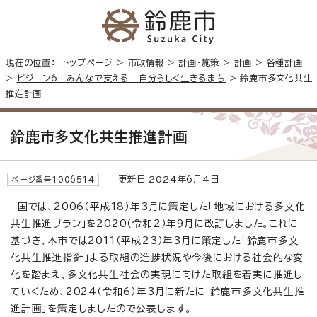
現在の位置：
トップページ
>
市政情報
>
計画・施策
>
計画
>
各種計画
>
ビジョン6 みんなで支える 自分らしく生きるまち
> 鈴鹿市多文化共生
推進計画
鈴鹿市多文化共生推進計画
更新日 2024年6月4日
ページ番号1006514
国では、2006（平成18）年3月に策定した「地域における多文化
共生推進プラン」を2020（令和2）年9月に改訂しました。これに
基づき、本市では2011（平成23）年3月に策定した「鈴鹿市多文
化共生推進指針」よる取組の進捗状況や今後における社会的な変
化を踏まえ、多文化共生社会の実現に向けた取組を着実に推進し
ていくため、2024（令和6）年3月に新たに「鈴鹿市多文化共生推
進計画」を策定しましたので公表します。