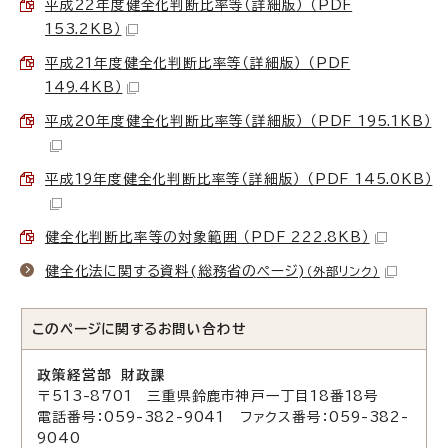
平成22年度健全化判断比率等（詳細版） （PDF
153.2KB）
平成21年度健全化判断比率等（詳細版） （PDF
149.4KB）
平成20年度健全化判断比率等（詳細版） （PDF 195.1KB）
平成19年度健全化判断比率等（詳細版） （PDF 145.0KB）
健全化判断比率等の対象範囲 （PDF 222.8KB）
健全化法に関する資料(総務省のページ)
（外部リンク）
このページに関する
お問い合わせ
政策経営部 財政課
〒513-8701 三重県鈴鹿市神戸一丁目18番18号
電話番号：059-382-9041 ファクス番号：059-382-
9040