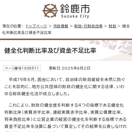
現在の位置：
トップページ
>
市政情報
>
財政・行財政改革
>
財政
> 健全
化判断比率及び資金不足比率
健全化判断比率及び資金不足比率
更新日 2025年9月2日
ページ番号1006611
平成19年6月、国会において、自治体の財政破綻を未然に防ぐ
ことを目的に、地方公共団体の財政の健全化に関する法律、いわ
ゆる財政健全化法が成立しました。
これにより、財政の健全度を判断する4つの指標である健全化
判断比率（実質赤字比率、連結実質赤字比率、実質公債費比率、
将来負担比率）と公営企業の経営の健全化を判断する指標である
資金不足比率を決算に基づいて算定してその結果を公表しなけれ