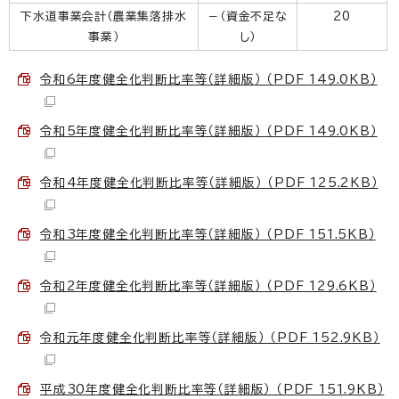
下水道事業会計（農業集落排水
－（資金不足な
20
事業）
し）
令和6年度健全化判断比率等（詳細版） （PDF 149.0KB）
令和5年度健全化判断比率等（詳細版） （PDF 149.0KB）
令和4年度健全化判断比率等（詳細版） （PDF 125.2KB）
令和3年度健全化判断比率等（詳細版） （PDF 151.5KB）
令和2年度健全化判断比率等（詳細版） （PDF 129.6KB）
令和元年度健全化判断比率等（詳細版） （PDF 152.9KB）
平成30年度健全化判断比率等（詳細版） （PDF 151.9KB）