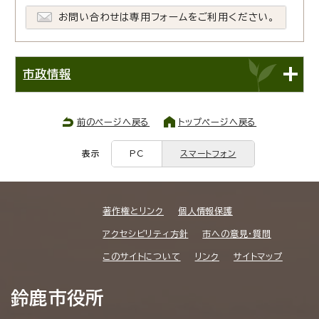
お問い合わせは専用フォームをご利用ください。
市政情報
前のページへ戻る
トップページへ戻る
表示
PC
スマートフォン
著作権とリンク
個人情報保護
アクセシビリティ方針
市への意見・質問
このサイトについて
リンク
サイトマップ
鈴鹿市役所