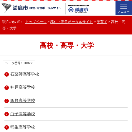
メニュー
現在の位置：
トップページ
>
移住・定住ポータルサイト
>
子育て
> 高校・高
専・大学
高校・高専・大学
ページ番号1010663
石薬師高等学校
神戸高等学校
飯野高等学校
白子高等学校
稲生高等学校