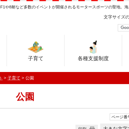
F1や8耐など多数のイベントが開催されるモータースポーツの聖地。
文字サイズ
子育て
各種支援制度
ト
>
子育て
> 公園
公園
ページ番号
大きな文字