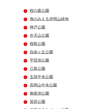
桜の森公園
海のみえる岸岡山緑地
神戸公園
弁天山公園
桜島公園
自由ヶ丘公園
平田池公園
江島公園
玉垣中央公園
高岡山中央公園
御座池公園
箕田公園