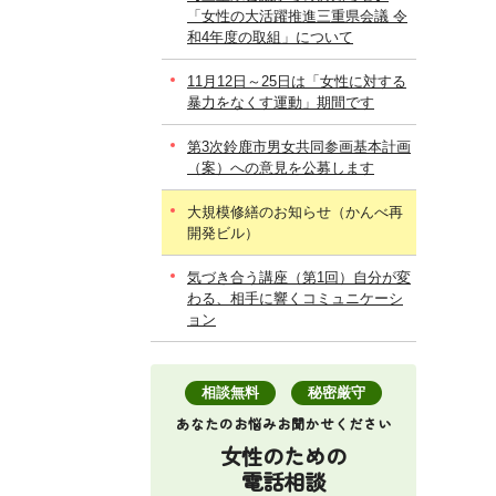
「女性の大活躍推進三重県会議 令
和4年度の取組」について
11月12日～25日は「女性に対する
暴力をなくす運動」期間です
第3次鈴鹿市男女共同参画基本計画
（案）への意見を公募します
大規模修繕のお知らせ（かんべ再
開発ビル）
気づき合う講座（第1回）自分が変
わる、相手に響くコミュニケーシ
ョン
相談無料
秘密厳守
あなたのお悩みお聞かせください
女性のための
電話相談