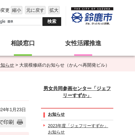
の変更
縮小
元に戻す
拡大
相談窓口
女性活躍推進
お知らせ
> 大規模修繕のお知らせ（かんべ再開発ビル）
男女共同参画センター「ジェフ
リーすずか」
24年1月23日
お知らせ
で印刷
2023年度「ジェフリーすずか」
お知らせ