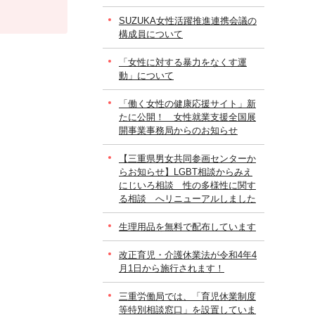
SUZUKA女性活躍推進連携会議の
構成員について
「女性に対する暴力をなくす運
動」について
「働く女性の健康応援サイト」新
たに公開！ 女性就業支援全国展
開事業事務局からのお知らせ
【三重県男女共同参画センターか
らお知らせ】LGBT相談からみえ
にじいろ相談 性の多様性に関す
る相談 へリニューアルしました
生理用品を無料で配布しています
改正育児・介護休業法が令和4年4
月1日から施行されます！
三重労働局では、「育児休業制度
等特別相談窓口」を設置していま