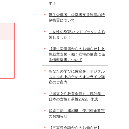
す！
厚生労働省 求職者支援制度の特
例措置について
「女性のSOSハンドブック」を作
製しました！
【厚生労働省からのお知らせ】女
性就業支援・働く女性の健康に係
る情報提供について
あなたの学びに確変を！デジタル
スキル向上のためのオンライン講
座のご案内
『国立女性教育会館ミニ統計集
日本の女性と男性2022』作成
印刷工房 印刷機 使用料金改定
のお知らせ
【三重県会議からのお知らせ】