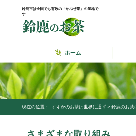
鈴鹿市は全国でも有数の「かぶせ茶」の産地で
す
ホーム
現在の位置：
すずかのお茶は世界に通ず
>
鈴鹿のお茶
さまざまな取り組み