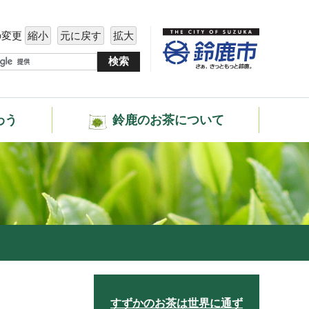
の変更
縮小
元に戻す
拡大
わう
鈴鹿のお茶について
すずかのお茶は世界に通ず