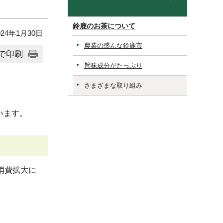
鈴鹿のお茶について
24年1月30日
農業の盛んな鈴鹿市
で印刷
旨味成分がたっぷり
さまざまな取り組み
います。
消費拡大に