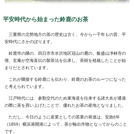
平安時代から始まった鈴鹿のお茶
三重県の北勢地方の茶の歴史は古く、今から一千年もの昔、平
安時代にさかのぼります。
鈴鹿市の隣の、四日市市水沢地区冠山の麓の、飯盛山浄林寺の
僧、玄庵が空海直伝の製茶法を伝承し、茶樹を植栽したことが始
まりだとされています。
これが隣接する鈴鹿にも伝わり、鈴鹿のお茶のルーツになった
と考えられています。
江戸時代には、参勤交代のため東海道を往来する諸大名が通過
の際に茶を買い上げたことで、優れたお茶の産地となりました。
ただし、今日のように産業としての茶業の発達は、安政6年
（1859）横浜港開港によって、茶が輸出作物となってからのこと
です。