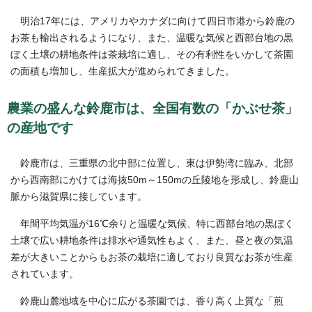
明治17年には、アメリカやカナダに向けて四日市港から鈴鹿の
お茶も輸出されるようになり、また、温暖な気候と西部台地の黒
ぼく土壌の耕地条件は茶栽培に適し、その有利性をいかして茶園
の面積も増加し、生産拡大が進められてきました。
農業の盛んな鈴鹿市は、全国有数の「かぶせ茶」
の産地です
鈴鹿市は、三重県の北中部に位置し、東は伊勢湾に臨み、北部
から西南部にかけては海抜50m～150mの丘陵地を形成し、鈴鹿山
脈から滋賀県に接しています。
年間平均気温が16℃余りと温暖な気候、特に西部台地の黒ぼく
土壌で広い耕地条件は排水や通気性もよく、また、昼と夜の気温
差が大きいことからもお茶の栽培に適しており良質なお茶が生産
されています。
鈴鹿山麓地域を中心に広がる茶園では、香り高く上質な「煎