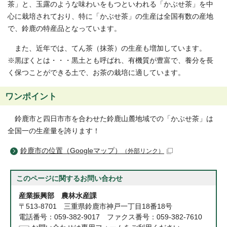
茶」と、玉露のような味わいをもつといわれる「かぶせ茶」を中
心に栽培されており、特に「かぶせ茶」の生産は全国有数の産地
で、鈴鹿の特産品となっています。
また、近年では、てん茶（抹茶）の生産も増加しています。
※黒ぼくとは・・・黒土とも呼ばれ、有機質が豊富で、養分を長
く保つことができる土で、お茶の栽培に適しています。
ワンポイント
鈴鹿市と四日市市を合わせた鈴鹿山麓地域での「かぶせ茶」は
全国一の生産量を誇ります！
鈴鹿市の位置（Googleマップ）
（外部リンク）
このページに関する
お問い合わせ
産業振興部 農林水産課
〒513-8701 三重県鈴鹿市神戸一丁目18番18号
電話番号：059-382-9017 ファクス番号：059-382-7610