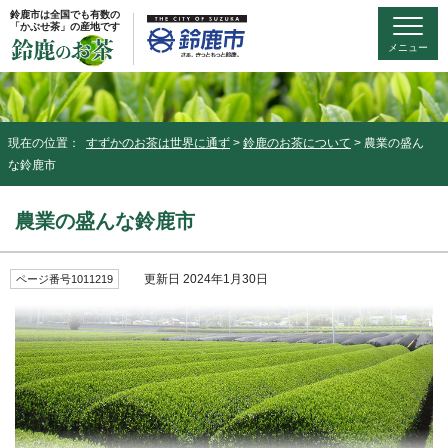
鈴鹿市は全国でも有数の
「かぶせ茶」の産地です
メニュー
現在の位置：
すずかのお茶は世界に通ず
>
鈴鹿のお茶について
> 農業の盛ん
な鈴鹿市
農業の盛んな鈴鹿市
更新日 2024年1月30日
ページ番号1011219