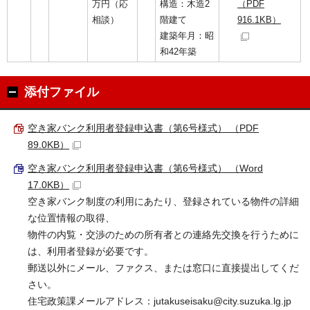
万円（応
構造：木造2
（PDF
相談）
階建て
916.1KB）
建築年月：昭
和42年築
添付ファイル
空き家バンク利用者登録申込書（第6号様式） （PDF
89.0KB）
空き家バンク利用者登録申込書（第6号様式） （Word
17.0KB）
空き家バンク制度の利用にあたり、登録されている物件の詳細
な位置情報の取得、
物件の内覧・交渉のための所有者との連絡先交換を行うために
は、利用者登録が必要です。
郵送以外にメール、ファクス、または窓口に直接提出してくだ
さい。
住宅政策課メールアドレス：jutakuseisaku@city.suzuka.lg.jp