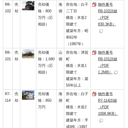
R8-
売
売却価
海
所在地：白子
物件番号
102
却
格：800
側
二丁目
R8-102詳細
万円（応
構造：木造2
（PDF
相談）
階建て
830.3KB）
建築年月：昭
和62年
（1987年）
R8-
売
売却価
山
所在地：津賀
物件番号
101
却
格：1,680
側
町
R8-101詳細
万円（応
構造：木造1
（PDF
相談）
階建て
1.2MB）
建築年月：築
50年以上
R7-
売
売却価
海
所在地：白子
物件番号
114
却
格：850
側
町
R7-114詳細
万円
構造：木造2
（PDF
階建て
1008.9KB）
建築年月：平
成9年（1997