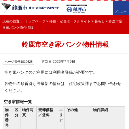
メニュー
現在の位置：
トップページ
>
移住・定住ポータルサイト
>
暮らし
> 鈴鹿市空
き家バンク物件情報
鈴鹿市空き家バンク物件情報
更新日 2026年7月9日
ページ番号1010625
空き家バンクのご利用には利用者登録が必要です。
各物件の順番待ち等最新の情報は、住宅政策課までお問い合わせ
ください。
空き家情報一覧
物
区
物件写
売却価格
エ
その他
物件詳細
件
分
真
／賃料
リ
番
ア
号