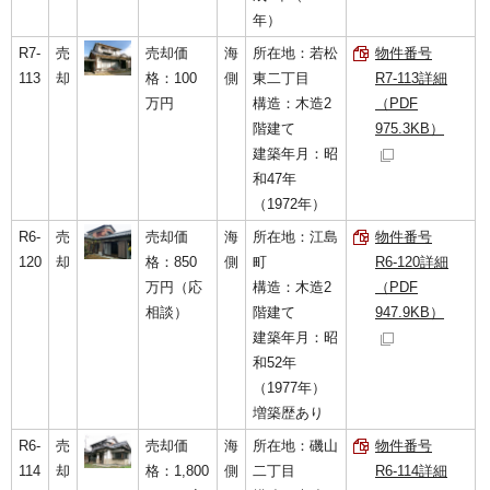
年）
R7-
売
売却価
海
所在地：若松
物件番号
113
却
格：100
側
東二丁目
R7-113詳細
万円
構造：木造2
（PDF
階建て
975.3KB）
建築年月：昭
和47年
（1972年）
R6-
売
売却価
海
所在地：江島
物件番号
120
却
格：850
側
町
R6-120詳細
万円（応
構造：木造2
（PDF
相談）
階建て
947.9KB）
建築年月：昭
和52年
（1977年）
増築歴あり
R6-
売
売却価
海
所在地：磯山
物件番号
114
却
格：1,800
側
二丁目
R6-114詳細