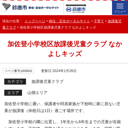
メニュー
現在の位置：
トップページ
>
移住・定住ポータルサイト
>
子育て
>
放課後児
童クラブ
> 加佐登小学校区放課後児童クラブ なかよしキッズ
加佐登小学校区放課後児童クラブ なか
よしキッズ
更新日 2024年1月26日
ページ番号1009041
カテゴリ
放課後児童クラブ
エリア
山側エリア
加佐登小学校に通い、保護者や同居家族が下校時に家に居ない児
童が放課後（休校日は1日）過ごす場所です。
加佐登小学校の隣に位置し、1年生から6年生までの児童が在籍