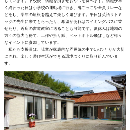
しています。下校後、宿題を済ませおやつを食べます。宿題が早
く終わった日は小学校の運動場に行き、鬼ごっこや全員リレーな
どをし、学年の垣根を越えて楽しく遊びます。平日は英語リトミ
ックの先生に来てもらったり、希望があればスイミングバスに乗
せたり、近所の書道教室に送ることも可能です。夏休みは地域の
方々の協力も得て、工作や折り紙、ペットボトル飛ばしなど様々
なイベントに参加しています。
私たち支援員は、児童が家庭的な雰囲気の中で1人ひとりが大切
にされ、楽しく遊び生活ができる環境づくりに取り組んでいま
す。