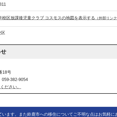
811
学校区放課後児童クラブ コスモスの地図を表示する
（外部リンク
校区
わせ
番18号
9-382-9054
用ください。
ています。また鈴鹿市への移住についてご不明な点はお気軽に