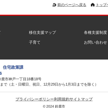
前のページへ戻る
トップ
て
移住支援マップ
各種支援制度
子育て
お問い合わせ
 住宅政策課
6
県鈴鹿市神戸一丁目18番18号
5分まで（土・日曜日、祝日、12月29日から1月3日までを除く）
プライバシーポリシー
利用規約
サイトマップ
© 2024
鈴鹿市