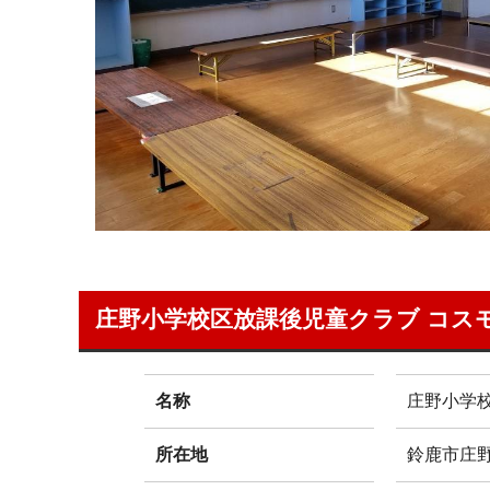
庄野小学校区放課後児童クラブ コス
名称
庄野小学
所在地
鈴鹿市庄野