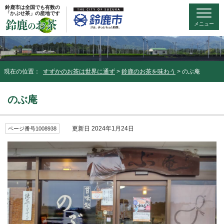
鈴鹿市は全国でも有数の
「かぶせ茶」の産地です
メニュー
現在の位置：
すずかのお茶は世界に通ず
>
鈴鹿のお茶を味わう
> のぶ庵
のぶ庵
更新日 2024年1月24日
ページ番号1008938