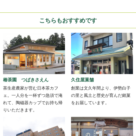
こちらもおすすめです
椿茶園 つばきさえん
久住屋菓舗
茶生産農家が営む日本茶カフ
創業は文久年間より、伊勢白子
ェ。一人分を一杯ずつ急須で淹
の里と風土と歴史が育んだ銘菓
れて、陶磁器カップでお持ち帰
をお届しています。
りいただきます。