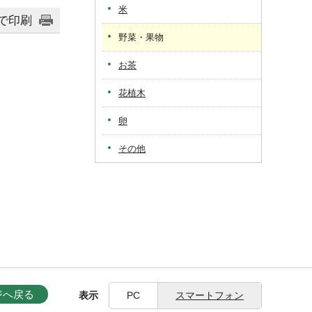
米
で印刷
野菜・果物
お茶
花植木
卵
その他
ジへ戻る
表示
PC
スマートフォン