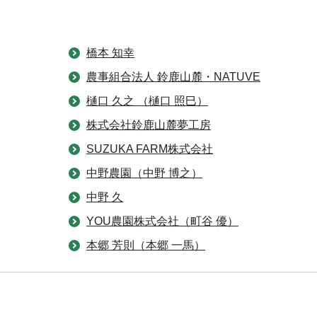
橋本 知幸
農事組合法人 鈴鹿山麓・NATUVE
樋口 久之 （樋口 照巳）
株式会社鈴鹿山麓夢工房
SUZUKA FARM株式会社
中野農園（中野 博之）
中野 久
YOU農園株式会社（町谷 優）
本郷 芳則（本郷 一馬）